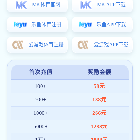
设备指纹识别，异常设
102TB
+13.8%
备拦截。
推荐可关闭
协议更新告知
格斗专区，站立与地面全解
读
安博体育官方 不负所托
新功能上线前进行隐私影响评估。