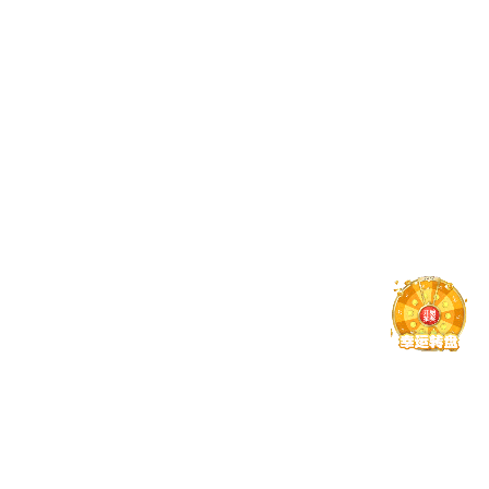
早期版本以数据查询为核
心。
2014-08-03
安博体育官方 因你而在
广告不泛滥，安博体育官方 观赛体验纯净
安博体育官方入口-安博体育登录注册-官方网站与
APP下载